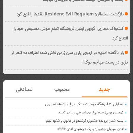
بازگشت سلطان: Resident Evil Requiem نقدها را فتح کرد
کت‌واک مجازی: گوچی اولین فروشگاه تمام هوش مصنوعی خود را
افتتاح کرد
راز ناگفته امباپه در اردوی پاری سن ژرمن فاش شد؛ اعتراف به تنفر از
بازی در پست مهاجم نوک!
جدید
محبوب
تصادفی
تعطیلی ۳۱ فروشگاه حیوانات خانگی در امارات متحده عربی
کروسان مویی! جنجالی‌ترین شیرینی دنیا در تایلند
بسته شدن پرونده جشنواره کرشندو در هانوی با شکوه تمام
لندن، میزبان جشنواره بزرگ «چشیدن لندن ۲۰۲۶»