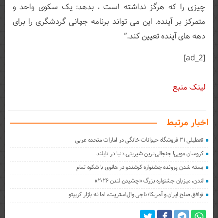
چیزی را که هرگز نداشته است ، بدهد: یک سکوی واحد و
متمرکز بر آینده. این می تواند برنامه جهانی گردشگری را برای
دهه های آینده تعیین کند.”
[ad_2]
لینک منبع
اخبار مرتبط
تعطیلی ۳۱ فروشگاه حیوانات خانگی در امارات متحده عربی
کروسان مویی! جنجالی‌ترین شیرینی دنیا در تایلند
بسته شدن پرونده جشنواره کرشندو در هانوی با شکوه تمام
لندن، میزبان جشنواره بزرگ «چشیدن لندن ۲۰۲۶»
توافق صلح ایران و آمریکا؛ ناجی وال‌استریت، اما نه بازار کریپتو