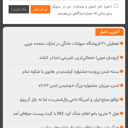
ذخیره نام، ایمیل و وبسایت من در مرورگر
ارسال نظر
پاک کردن !
برای زمانی که دوباره دیدگاهی می‌نویسم.
آخرین اخبار
تعطیلی ۳۱ فروشگاه حیوانات خانگی در امارات متحده عربی
کروسان مویی! جنجالی‌ترین شیرینی دنیا در تایلند
بسته شدن پرونده جشنواره کرشندو در هانوی با شکوه تمام
لندن، میزبان جشنواره بزرگ «چشیدن لندن ۲۰۲۶»
توافق صلح ایران و آمریکا؛ ناجی وال‌استریت، اما نه بازار کریپتو
غولِ ۹ متری؛ بامو اعلام جنگ کرد: M2 با کیت پیست حرفه‌ای آمد
جنگ با سرطان؛ توقف متاستاز با داروهای دیابت