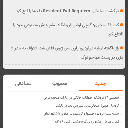
بازگشت سلطان: Resident Evil Requiem نقدها را فتح کرد
کت‌واک مجازی: گوچی اولین فروشگاه تمام هوش مصنوعی خود را
افتتاح کرد
راز ناگفته امباپه در اردوی پاری سن ژرمن فاش شد؛ اعتراف به تنفر از
بازی در پست مهاجم نوک!
جدید
محبوب
تصادفی
تعطیلی ۳۱ فروشگاه حیوانات خانگی در امارات متحده عربی
کروسان مویی! جنجالی‌ترین شیرینی دنیا در تایلند
بسته شدن پرونده جشنواره کرشندو در هانوی با شکوه تمام
لندن، میزبان جشنواره بزرگ «چشیدن لندن ۲۰۲۶»