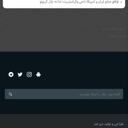
توافق صلح ایران و آمریکا؛ ناجی وال‌استریت، اما نه بازار کریپتو
دانلود فيلم فانتزي
هزینه رپورتاژ
طراحی و تولید
دی تمز