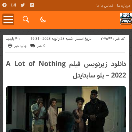
درباره ما
تماس با ما
کد خبر : 207544
401 بازدید
تاریخ انتشار : شنبه 28 ژانویه 2023 - 19:31
0 نظر
چاپ خبر
دانلود زیرنویس فیلم A Lot of Nothing
2022 – بلو سابتايتل