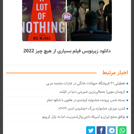
دانلود زیرنویس فیلم بسیاری از هیچ چیز 2022
اخبار مرتبط
تعطیلی ۳۱ فروشگاه حیوانات خانگی در امارات متحده عربی
کروسان مویی! جنجالی‌ترین شیرینی دنیا در تایلند
بسته شدن پرونده جشنواره کرشندو در هانوی با شکوه تمام
لندن، میزبان جشنواره بزرگ «چشیدن لندن ۲۰۲۶»
توافق صلح ایران و آمریکا؛ ناجی وال‌استریت، اما نه بازار کریپتو