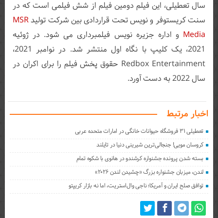
سال تعطیلی، این فیلم دومین فیلم از شش فیلمی است که در
سنت کریستوفر و نویس تحت قراردادی بین شرکت تولید
MSR
Media
و اداره جزیره نویس فیلمبرداری می شود. در ژوئیه
2021، یک کلیپ با نگاه اول منتشر شد. در نوامبر 2021،
Redbox Entertainment حقوق پخش فیلم را برای اکران در
سال 2022 به دست آورد.
اخبار مرتبط
تعطیلی ۳۱ فروشگاه حیوانات خانگی در امارات متحده عربی
کروسان مویی! جنجالی‌ترین شیرینی دنیا در تایلند
بسته شدن پرونده جشنواره کرشندو در هانوی با شکوه تمام
لندن، میزبان جشنواره بزرگ «چشیدن لندن ۲۰۲۶»
توافق صلح ایران و آمریکا؛ ناجی وال‌استریت، اما نه بازار کریپتو