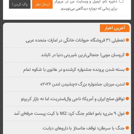
ذخیره نام، ایمیل و وبسایت من در مرورگر
ارسال نظر
پاک کردن !
برای زمانی که دوباره دیدگاهی می‌نویسم.
آخرین اخبار
تعطیلی ۳۱ فروشگاه حیوانات خانگی در امارات متحده عربی
کروسان مویی! جنجالی‌ترین شیرینی دنیا در تایلند
بسته شدن پرونده جشنواره کرشندو در هانوی با شکوه تمام
لندن، میزبان جشنواره بزرگ «چشیدن لندن ۲۰۲۶»
توافق صلح ایران و آمریکا؛ ناجی وال‌استریت، اما نه بازار کریپتو
غولِ ۹ متری؛ بامو اعلام جنگ کرد: M2 با کیت پیست حرفه‌ای آمد
جنگ با سرطان؛ توقف متاستاز با داروهای دیابت