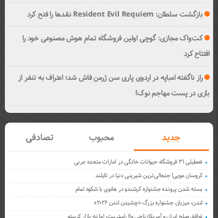
بازگشت سلطان: Resident Evil Requiem نقدها را فتح کرد
کت‌واک مجازی: گوچی اولین فروشگاه تمام هوش مصنوعی خود را
افتتاح کرد
راز ناگفته امباپه در اردوی پاری سن ژرمن فاش شد؛ اعتراف به تنفر از
بازی در پست مهاجم نوک!
جدید
محبوب
تصادفی
تعطیلی ۳۱ فروشگاه حیوانات خانگی در امارات متحده عربی
کروسان مویی! جنجالی‌ترین شیرینی دنیا در تایلند
بسته شدن پرونده جشنواره کرشندو در هانوی با شکوه تمام
لندن، میزبان جشنواره بزرگ «چشیدن لندن ۲۰۲۶»
توافق صلح ایران و آمریکا؛ ناجی وال‌استریت، اما نه بازار کریپتو