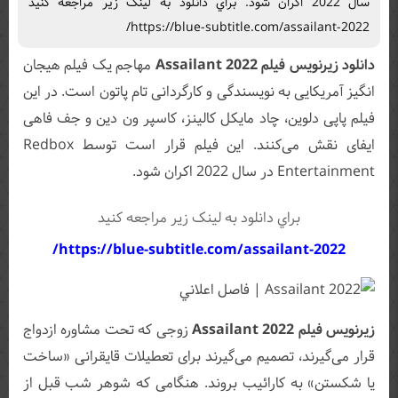
سال 2022 اکران شود. براي دانلود به لينک زير مراجعه کنيد
https://blue-subtitle.com/assailant-2022/
دانلود زیرنویس فیلم Assailant 2022
مهاجم یک فیلم هیجان
انگیز آمریکایی به نویسندگی و کارگردانی تام پاتون است. در این
فیلم پاپی دلوین، چاد مایکل کالینز، کاسپر ون دین و جف فاهی
ایفای نقش می‌کنند. این فیلم قرار است توسط Redbox
Entertainment در سال 2022 اکران شود.
براي دانلود به لينک زير مراجعه کنيد
https://blue-subtitle.com/assailant-2022/
زیرنویس فیلم Assailant 2022
زوجی که تحت مشاوره ازدواج
قرار می‌گیرند، تصمیم می‌گیرند برای تعطیلات قایقرانی «ساخت
یا شکستن» به کارائیب بروند. هنگامی که شوهر شب قبل از